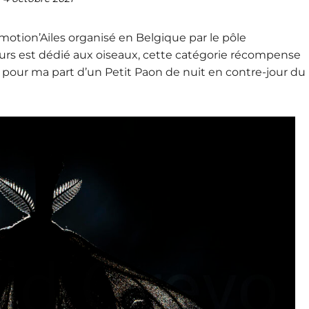
Emotion’Ailes organisé en Belgique par le pôle
ours est dédié aux oiseaux, cette catégorie récompense
it pour ma part d’un Petit Paon de nuit en contre-jour du