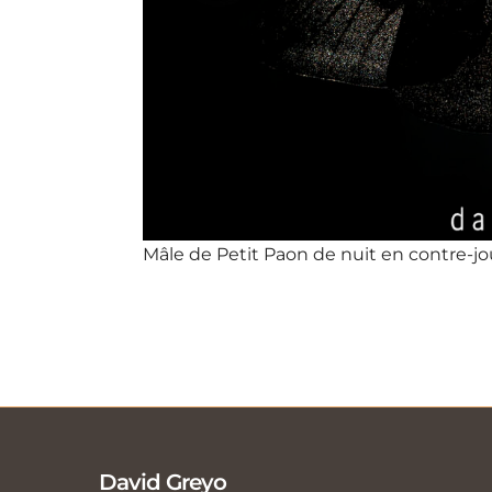
Mâle de Petit Paon de nuit en contre-jou
David Greyo