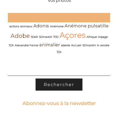
Vos photos
Mots clés des articles
Adonis
Anémone pulsatille
actions
animaux
Anémone
Açores
Adobe
5DsR
5DmarkIII
70D
Afrique
Alpage
animalier
1DX
Alexandre Farine
abeille
Accueil
5DmarkIV
A vendre
1D4
RECHERCHER :
Abonnez-vous à la newsletter