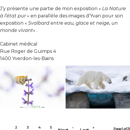
J’y présente une partie de mon exposition «
La Nature
à l’état pur
» en parallèle des images d’Yvan pour son
exposition «
Svalbard entre eau, glace et neige, un
monde vivant
« .
Cabinet médical
Rue Roger de Guimps 4
1400 Yverdon-les-Bains
1
2
3
4
5
›
»
Page 1 of 21