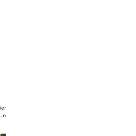
ier
 un