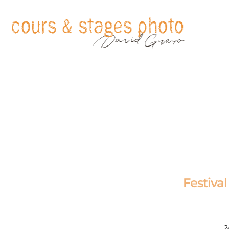
Festiva
2