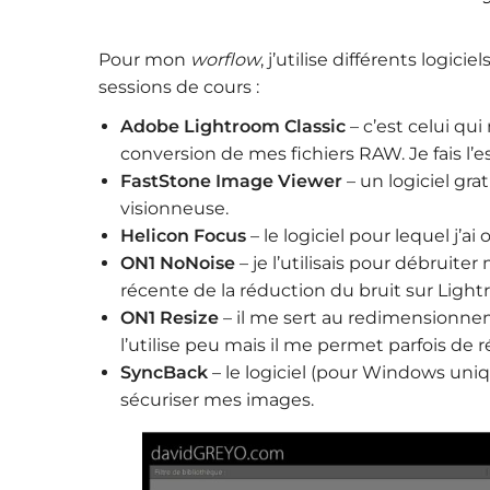
Pour mon
worflow
, j’utilise différents logi
sessions de cours :
Adobe Lightroom Classic
– c’est celui qu
conversion de mes fichiers RAW. Je fais l’es
FastStone Image Viewer
– un logiciel gr
visionneuse.
Helicon Focus
– le logiciel pour lequel j’
ON1 NoNoise
– je l’utilisais pour débruit
récente de la réduction du bruit sur Light
ON1 Resize
– il me sert au redimensionne
l’utilise peu mais il me permet parfois de
SyncBack
– le logiciel (pour Windows un
sécuriser mes images.