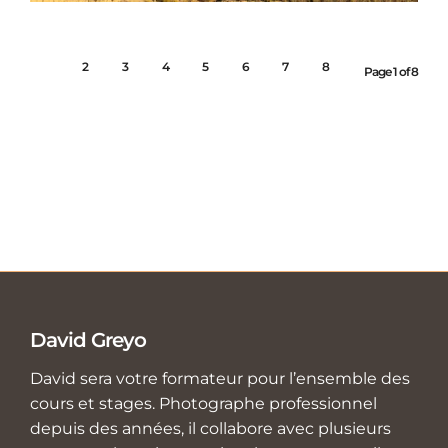
1
2
3
4
5
6
7
8
Page 1 of 8
David Greyo
David sera votre formateur pour l’ensemble des
cours et stages. Photographe professionnel
depuis des années, il collabore avec plusieurs