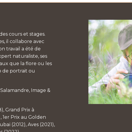
es cours et stages.
, il collabore avec
n travail a été de
pert naturaliste, ses
aux que la flore ou les
 de portrait ou
a Salamandre, Image &
8), Grand Prix à
, 1er Prix au Golden
baï (2012), Aves (2021),
es (2022)…