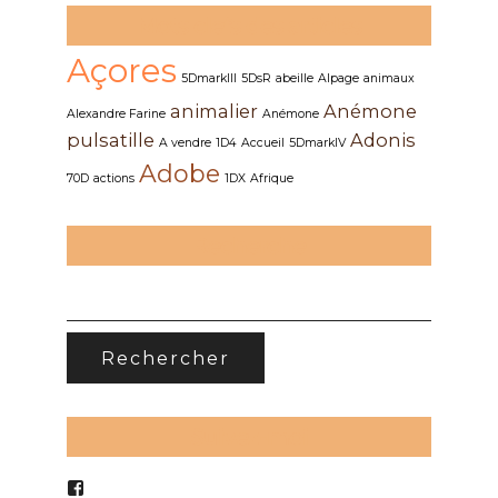
Mots clefs des articles
Açores
5DmarkIII
5DsR
abeille
Alpage
animaux
animalier
Anémone
Alexandre Farine
Anémone
pulsatille
Adonis
A vendre
1D4
Accueil
5DmarkIV
Adobe
70D
actions
1DX
Afrique
Recherche
RECHERCHER :
Suivez-moi
Voir