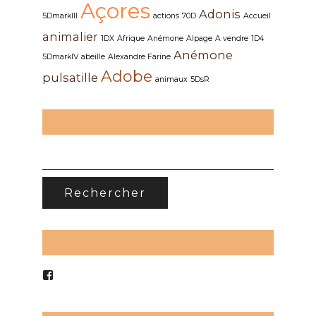
Açores
Adonis
5DmarkIII
actions
70D
Accueil
animalier
1DX
Afrique
Anémone
Alpage
A vendre
1D4
Anémone
5DmarkIV
abeille
Alexandre Farine
Adobe
pulsatille
animaux
5DsR
Recherche
RECHERCHER :
Suivez-moi
Voir
le
profil
de