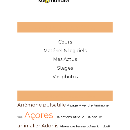
Catégories des articles
Cours
Matériel & logiciels
Mes Actus
Stages
Vos photos
Mots clefs des articles
Anémone pulsatille
Alpage
A vendre
Anémone
Açores
70D
1D4
actions
Afrique
1DX
abeille
animalier
Adonis
Alexandre Farine
5DmarkIII
5DsR