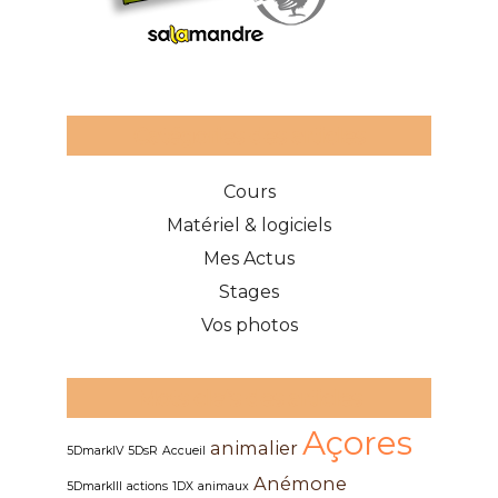
Catégories des articles
Cours
Matériel & logiciels
Mes Actus
Stages
Vos photos
Mots clefs des articles
Açores
animalier
5DmarkIV
5DsR
Accueil
Anémone
5DmarkIII
actions
1DX
animaux