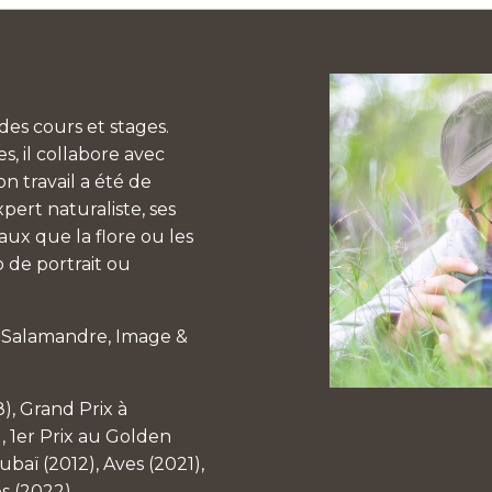
es cours et stages.
, il collabore avec
n travail a été de
pert naturaliste, ses
aux que la flore ou les
 de portrait ou
a Salamandre, Image &
8), Grand Prix à
, 1er Prix au Golden
baï (2012), Aves (2021),
es (2022)…