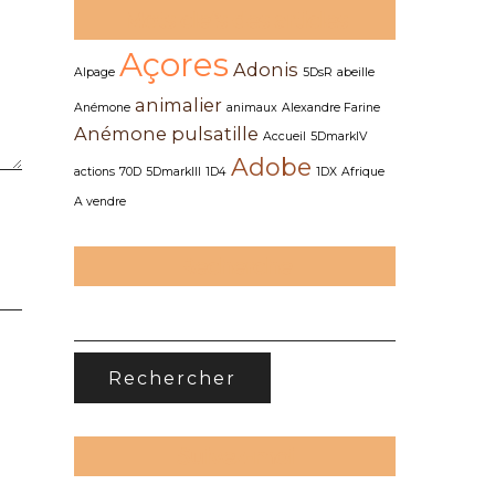
Mots clefs des articles
Açores
Adonis
Alpage
5DsR
abeille
animalier
Anémone
animaux
Alexandre Farine
Anémone pulsatille
Accueil
5DmarkIV
Adobe
actions
70D
5DmarkIII
1D4
1DX
Afrique
A vendre
Recherche
RECHERCHER :
Suivez-moi