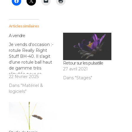
Articles similaires
A vendre
Je vends d'occasion :-
rotule Really Right
Stuff BH-40. Il s'agit
d'une rotule ball haut
Retour sur les pulsatille
de gamme très
27 avril 2021
réputée pour sa
22 février 2025
Dans "Stages"
fiabilité et sa
Dans "Matériel &
polyvalence,
logiciels"
compatible arca-swiss
en excellent état. Tarif
400.-- rotule ball Gitzo
+ plateaux, idéale pour
la macro et le paysage
car légère et peu
encombrante (c'est…