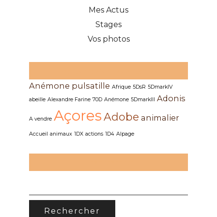
Mes Actus
Stages
Vos photos
Mots clefs des articles
Anémone pulsatille
Afrique
5DsR
5DmarkIV
Adonis
abeille
Alexandre Farine
70D
Anémone
5DmarkIII
Açores
Adobe
animalier
A vendre
Accueil
animaux
1DX
actions
1D4
Alpage
Recherche
RECHERCHER :