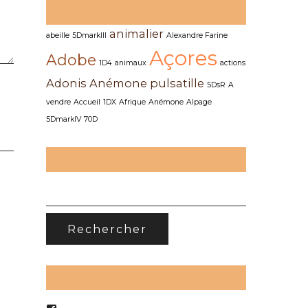
Mots clefs des articles
animalier
abeille
5DmarkIII
Alexandre Farine
Açores
Adobe
1D4
animaux
actions
Adonis
Anémone pulsatille
5DsR
A
vendre
Accueil
1DX
Afrique
Anémone
Alpage
5DmarkIV
70D
Recherche
RECHERCHER :
Suivez-moi