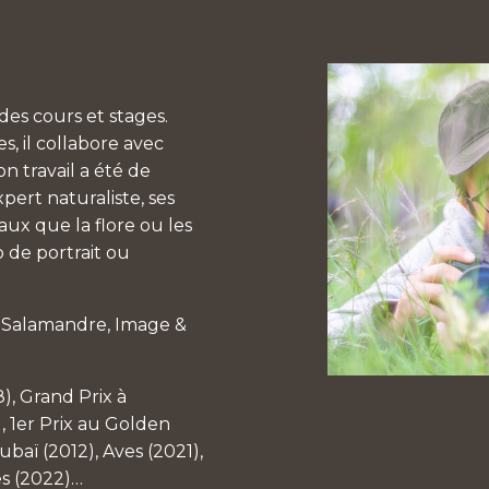
es cours et stages.
, il collabore avec
n travail a été de
pert naturaliste, ses
aux que la flore ou les
 de portrait ou
a Salamandre, Image &
8), Grand Prix à
, 1er Prix au Golden
baï (2012), Aves (2021),
es (2022)…