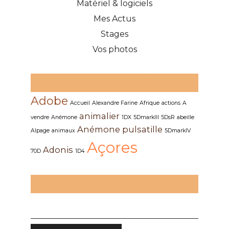
Matériel & logiciels
Mes Actus
Stages
Vos photos
Mots clefs des articles
Adobe
Accueil
Alexandre Farine
Afrique
actions
A
animalier
vendre
Anémone
1DX
5DmarkIII
5DsR
abeille
Anémone pulsatille
Alpage
animaux
5DmarkIV
Açores
Adonis
70D
1D4
Recherche
RECHERCHER :