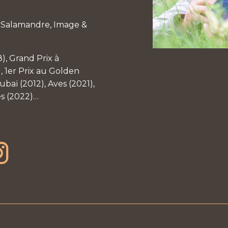
a Salamandre, Image &
8), Grand Prix à
, 1er Prix au Golden
baï (2012), Aves (2021),
es (2022)…