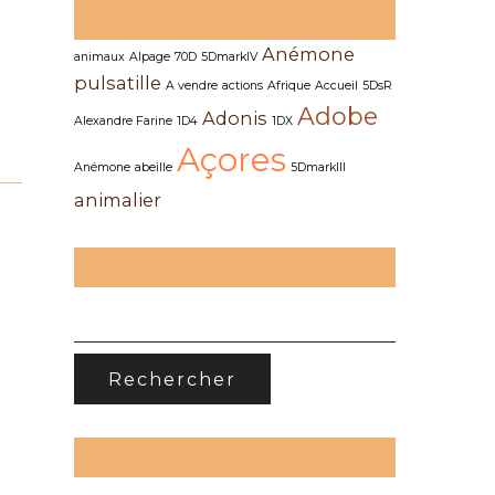
Mots clefs des articles
Anémone
animaux
Alpage
70D
5DmarkIV
pulsatille
A vendre
actions
Afrique
Accueil
5DsR
Adobe
Adonis
Alexandre Farine
1D4
1DX
Açores
Anémone
abeille
5DmarkIII
animalier
Recherche
RECHERCHER :
Suivez-moi