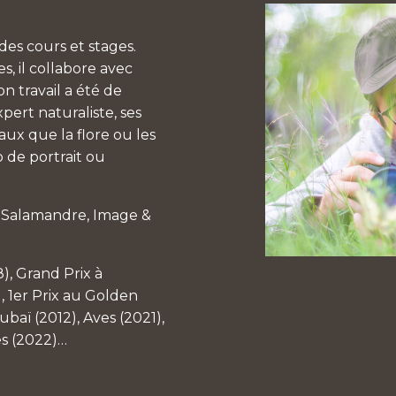
es cours et stages.
, il collabore avec
n travail a été de
pert naturaliste, ses
aux que la flore ou les
 de portrait ou
a Salamandre, Image &
8), Grand Prix à
, 1er Prix au Golden
baï (2012), Aves (2021),
es (2022)…