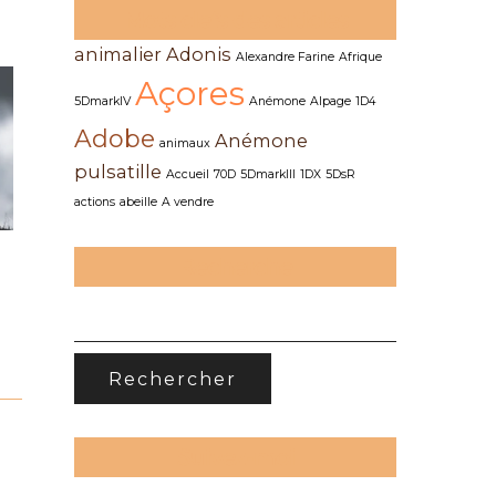
Mots clefs des articles
animalier
Adonis
Alexandre Farine
Afrique
Açores
5DmarkIV
Anémone
Alpage
1D4
Adobe
Anémone
animaux
pulsatille
Accueil
70D
5DmarkIII
1DX
5DsR
actions
abeille
A vendre
Recherche
RECHERCHER :
Suivez-moi