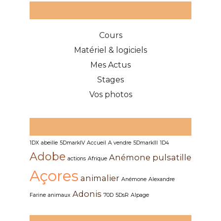
Catégories des articles
Cours
Matériel & logiciels
Mes Actus
Stages
Vos photos
Mots clefs des articles
1DX
abeille
5DmarkIV
Accueil
A vendre
5DmarkIII
1D4
Adobe
Anémone pulsatille
actions
Afrique
Açores
animalier
Anémone
Alexandre
Adonis
Farine
animaux
70D
5DsR
Alpage