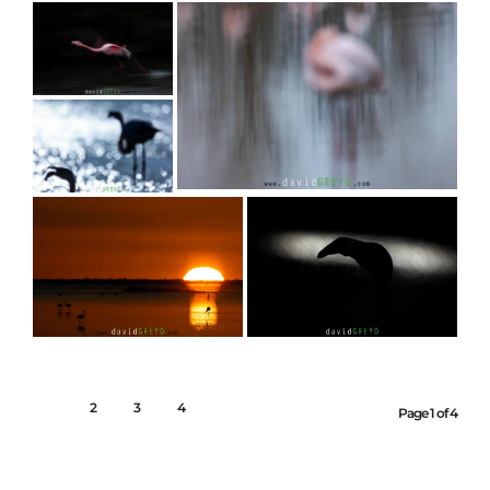
1
2
3
4
Page 1 of 4