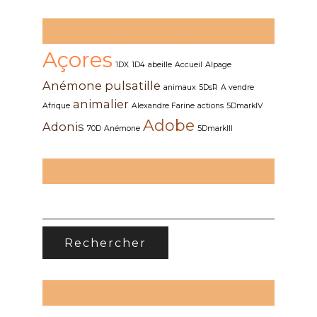
Mots clefs des articles
Açores
1DX
1D4
abeille
Accueil
Alpage
Anémone pulsatille
animaux
5DsR
A vendre
animalier
Afrique
Alexandre Farine
actions
5DmarkIV
Adobe
Adonis
70D
Anémone
5DmarkIII
Recherche
RECHERCHER :
Suivez-moi