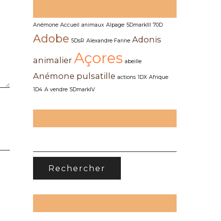
Mots clefs des articles
Anémone
Accueil
animaux
Alpage
5DmarkIII
70D
Adobe
Adonis
5DsR
Alexandre Farine
Açores
animalier
abeille
Anémone pulsatille
actions
1DX
Afrique
1D4
A vendre
5DmarkIV
Recherche
RECHERCHER :
Suivez-moi