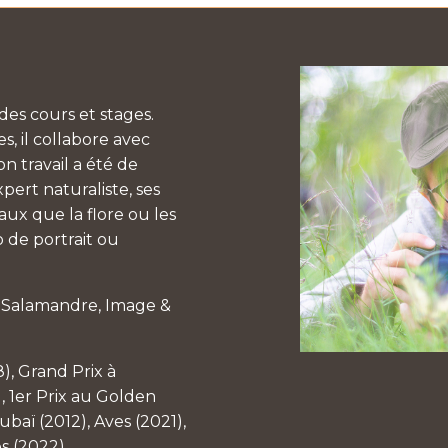
es cours et stages.
, il collabore avec
n travail a été de
pert naturaliste, ses
aux que la flore ou les
 de portrait ou
a Salamandre, Image &
8), Grand Prix à
, 1er Prix au Golden
baï (2012), Aves (2021),
es (2022)…