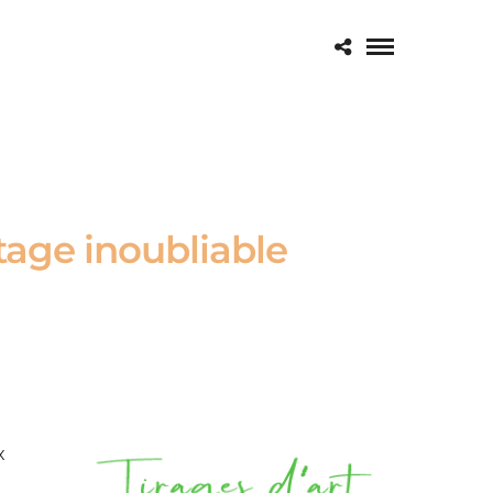
tage inoubliable
x