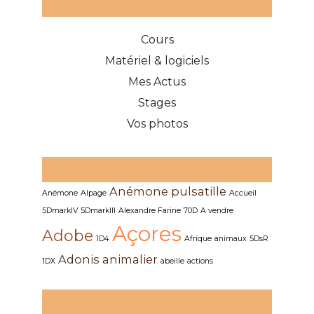
Catégories des articles
Cours
Matériel & logiciels
Mes Actus
Stages
Vos photos
Mots clefs des articles
Anémone pulsatille
Anémone
Alpage
Accueil
5DmarkIV
5DmarkIII
Alexandre Farine
70D
A vendre
Açores
Adobe
1D4
Afrique
animaux
5DsR
Adonis
animalier
1DX
abeille
actions
Recherche