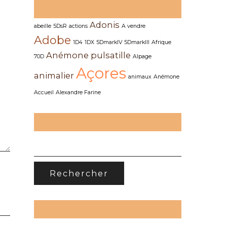
Mots clefs des articles
Adonis
abeille
5DsR
actions
A vendre
Adobe
1D4
1DX
5DmarkIV
5DmarkIII
Afrique
Anémone pulsatille
70D
Alpage
Açores
animalier
animaux
Anémone
Accueil
Alexandre Farine
Recherche
RECHERCHER :
Suivez-moi