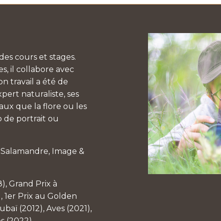
es cours et stages.
, il collabore avec
n travail a été de
pert naturaliste, ses
aux que la flore ou les
 de portrait ou
a Salamandre, Image &
8), Grand Prix à
, 1er Prix au Golden
baï (2012), Aves (2021),
es (2022)…