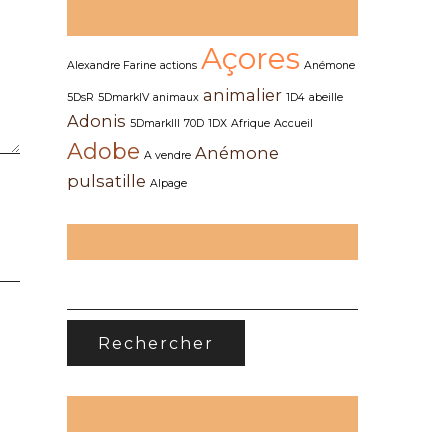
Mots clefs des articles
Açores
Alexandre Farine
actions
Anémone
animalier
5DsR
5DmarkIV
animaux
1D4
abeille
Adonis
5DmarkIII
70D
1DX
Afrique
Accueil
Adobe
Anémone
A vendre
pulsatille
Alpage
Recherche
RECHERCHER :
Suivez-moi