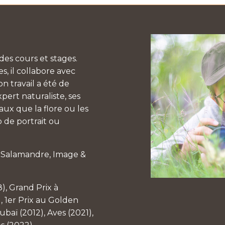
es cours et stages.
, il collabore avec
n travail a été de
pert naturaliste, ses
aux que la flore ou les
 de portrait ou
a Salamandre, Image &
8), Grand Prix à
, 1er Prix au Golden
baï (2012), Aves (2021),