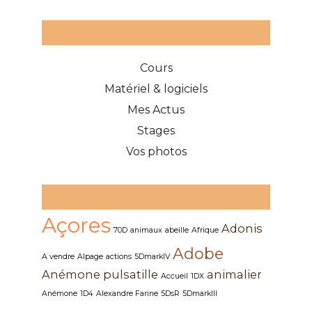
Catégories des articles
Cours
Matériel & logiciels
Mes Actus
Stages
Vos photos
Mots clefs des articles
Açores
Adonis
70D
animaux
abeille
Afrique
Adobe
A vendre
Alpage
actions
5DmarkIV
Anémone pulsatille
animalier
Accueil
1DX
Anémone
1D4
Alexandre Farine
5DsR
5DmarkIII